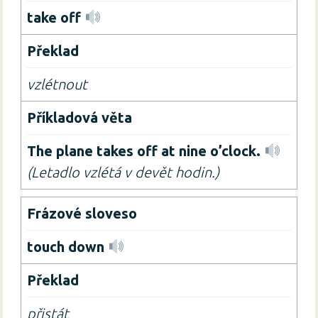
take off
vzlétnout
The plane takes off at nine o’clock.
(Letadlo vzlétá v devět hodin.)
touch down
přistát