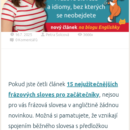
16.7. 2025
Petra Šolcová
3666x
0 Komentářů
Pokud jste četli článek
15 nejužitečnějších
frázových sloves pro začátečníky
, nejsou
pro vás frázová slovesa v angličtině žádnou
novinkou. Možná si pamatujete, že vznikají
spojením běžného slovesa s předložkou