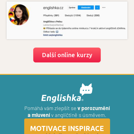
Další online kurzy
Pomáhá vám zlepšit se
v porozumění
a mluvení
v angličtině s úsměvem.
MOTIVACE INSPIRACE