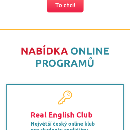
To chci!
NABÍDKA
ONLINE
PROGRAMŮ
Real English Club
Největší český online klub
pro studenty angličtiny