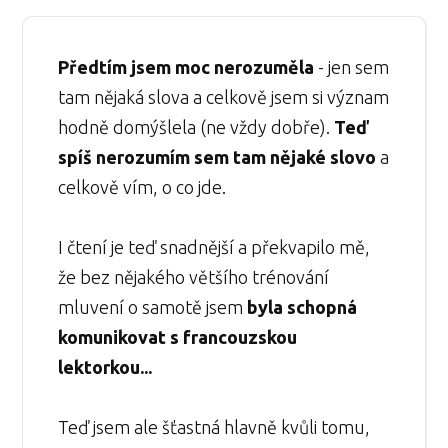
Předtím jsem moc nerozuměla
- jen sem
tam nějaká slova a celkově jsem si význam
hodně domýšlela (ne vždy dobře).
Teď
spíš nerozumím sem tam nějaké slovo
a
celkově vím, o co jde.
I čtení je teď snadnější a překvapilo mě,
že bez nějakého většího trénování
mluvení o samotě jsem
byla schopná
komunikovat s francouzskou
lektorkou...
Teď jsem ale šťastná hlavně kvůli tomu,