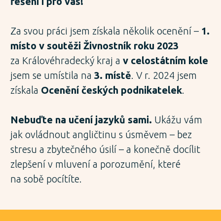
řešení i pro vás!
Za svou práci jsem získala několik ocenění –
1.
místo v soutěži Živnostník roku 2023
za Královéhradecký kraj a
v celostátním kole
jsem se umístila na
3. místě
. V r. 2024 jsem
získala
Ocenění českých podnikatelek
.
Nebuďte na učení jazyků sami.
Ukážu vám
jak ovládnout angličtinu s úsměvem – bez
stresu a zbytečného úsilí – a konečně docílit
zlepšení v mluvení a porozumění, které
na sobě pocítíte.