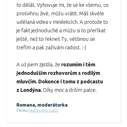
to děláš. Vyhovuje mi, že se ke všemu, co
prošvihnu živě, můžu vrátit. Máš skvěle
udělaná videa v minilekcích. A protože to
je fakt jednoduché a můžu si to přeříkat
ještě, než to řekneš Ty, většinou se
trefím a pak zažívám radost. :-)
A už jsem zjistila, že
rozumím i těm
jednodušším rozhovorům s rodilým
mluvčím. Dokonce i tomu z podcastu
z Londýna.
Díky moc a držím palce.
Romana, moderátorka
Členka
Real English Clubu