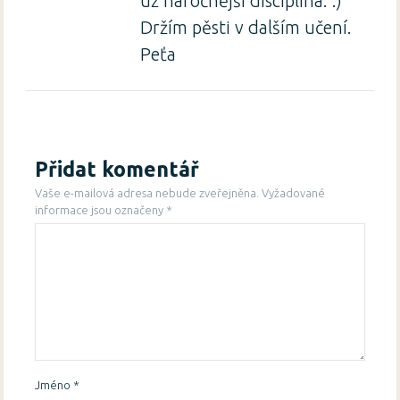
už náročnější disciplína. :)
Držím pěsti v dalším učení.
Peťa
Přidat komentář
Vaše e-mailová adresa nebude zveřejněna.
Vyžadované
informace jsou označeny
*
Jméno
*