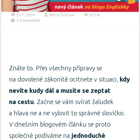
23.7. 2024
Petra Šolcová
6333x
2 Komentáře
Znáte to. Přes všechny přípravy se
na dovolené zákonitě ocitnete v situaci,
kdy
nevíte kudy dál a musíte se zeptat
na cestu
. Začne se vám svírat žaludek
a hlava ne a ne vylovit to správné slovíčko.
V dnešním blogovém článku se proto
společně podíváme na
jednoduché