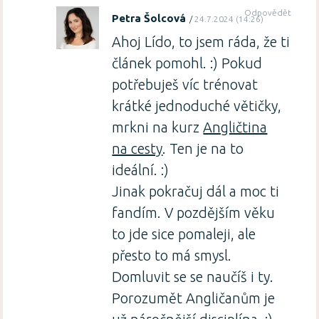
Odpovědět
Petra Šolcová
24.7.2024 (14:26)
Ahoj Lído, to jsem ráda, že ti
článek pomohl. :) Pokud
potřebuješ víc trénovat
krátké jednoduché větičky,
mrkni na kurz
Angličtina
na cesty
. Ten je na to
ideální. :)
Jinak pokračuj dál a moc ti
fandím. V pozdějším věku
to jde sice pomaleji, ale
přesto to má smysl.
Domluvit se se naučíš i ty.
Porozumět Angličanům je