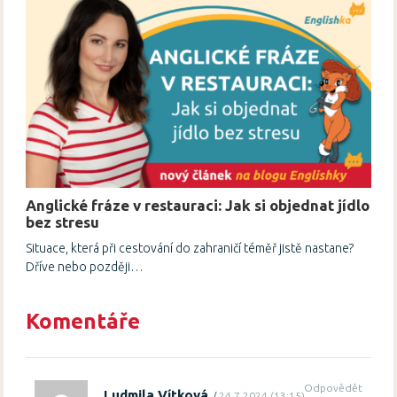
Anglické fráze v restauraci: Jak si objednat jídlo
bez stresu
Situace, která při cestování do zahraničí téměř jistě nastane?
Dříve nebo později…
Komentáře
Odpovědět
Ludmila Vítková
24.7.2024 (13:15)