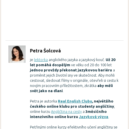
Petra Šolcová
je
lektorka
anglického jazyka a jazykový kouč.
Už 20
let pomáhá dospělým
ve věku od 20 do 100 let
jednou provždy překonat jazykovou bariéru
a
proměnit jejich životní sny ve skutečnost. Aby mohli
cestovat, sledovat filmy v originále, otevřeli si cestu k
novým pracovním příležitostem, zkrátka
aby měli
svět jako na dlani
.
Petra je autorka
Real English Clubu
, největšího
českého online klubu pro studenty angličtiny
,
online kurzu
Angličtina na cesty
a
3měsíčního
intenzivního online kurzu
Jazyková výzva
.
Petřinými online kurzy efektivního učení angličtiny se