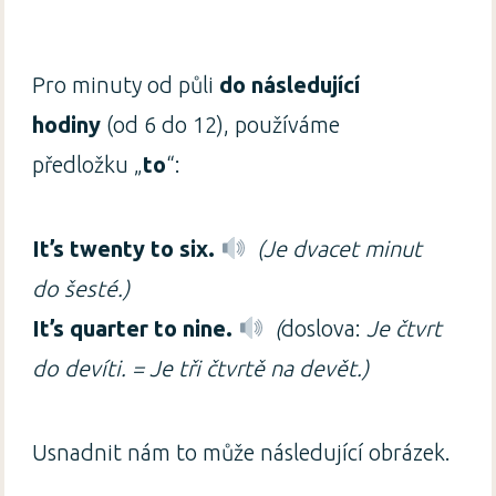
Pro minuty od půli
do následující
hodiny
(od 6 do 12), používáme
předložku „
to
“:
It’s twenty to six.
(Je dvacet minut
do šesté.)
It’s quarter to nine.
(
doslova:
Je čtvrt
do devíti. = Je tři čtvrtě na devět.)
Usnadnit nám to může následující obrázek.