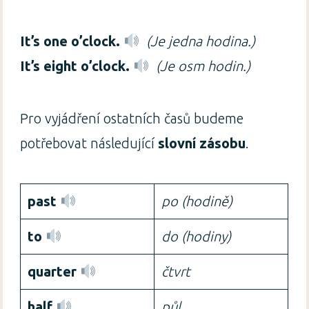
It’s one o’clock.
(Je jedna hodina.)
It’s eight o’clock.
(Je osm hodin.)
Pro vyjádření ostatních časů budeme
potřebovat následující
slovní zásobu
.
past
po (hodině)
to
do (hodiny)
quarter
čtvrt
half
půl