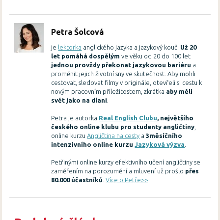
Petra Šolcová
je
lektorka
anglického jazyka a jazykový kouč.
Už 20
let pomáhá dospělým
ve věku od 20 do 100 let
jednou provždy překonat jazykovou bariéru
a
proměnit jejich životní sny ve skutečnost. Aby mohli
cestovat, sledovat filmy v originále, otevřeli si cestu k
novým pracovním příležitostem, zkrátka
aby měli
svět jako na dlani
.
Petra je autorka
Real English Clubu
, největšího
českého online klubu pro studenty angličtiny
,
online kurzu
Angličtina na cesty
a
3měsíčního
intenzivního online kurzu
Jazyková výzva
.
Petřinými online kurzy efektivního učení angličtiny se
zaměřením na porozumění a mluvení už prošlo
přes
80.000 účastníků
.
Více o Petře>>