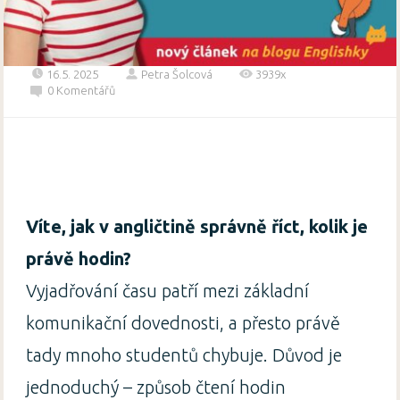
16.5. 2025
Petra Šolcová
3939x
0 Komentářů
Víte, jak
v angličtině správně říct, kolik je
právě hodin?
Vyjadřování času patří mezi základní
komunikační dovednosti, a přesto právě
tady mnoho studentů chybuje. Důvod je
jednoduchý – způsob čtení hodin