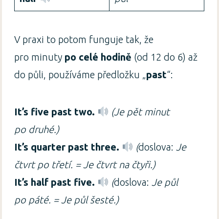
V praxi to potom funguje tak, že
pro minuty
po celé hodině
(od 12 do 6) až
do půli, používáme předložku „
past
“:
It’s five past two.
(Je pět minut
po druhé.)
It’s quarter past three.
(
doslova:
Je
čtvrt po třetí. = Je čtvrt na čtyři.)
It’s half past five.
(
doslova:
Je půl
po páté. = Je půl šesté.)