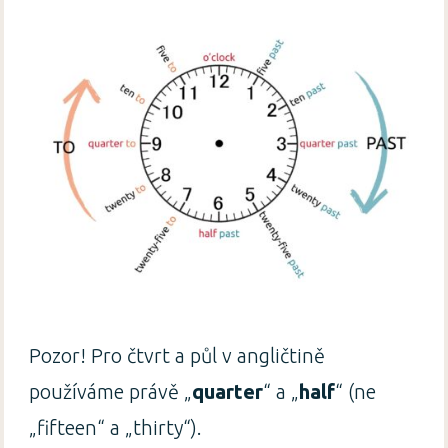
Pozor! Pro čtvrt a půl v angličtině
používáme právě „
quarter
“ a „
half
“ (ne
„fifteen“ a „thirty“).