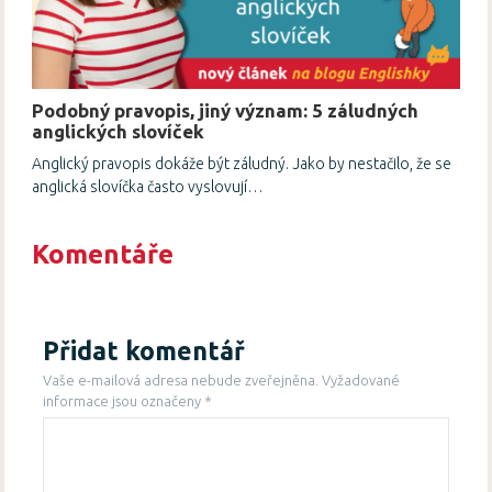
Podobný pravopis, jiný význam: 5 záludných
anglických slovíček
Anglický pravopis dokáže být záludný. Jako by nestačilo, že se
anglická slovíčka často vyslovují…
Komentáře
Přidat komentář
Vaše e-mailová adresa nebude zveřejněna.
Vyžadované
informace jsou označeny
*