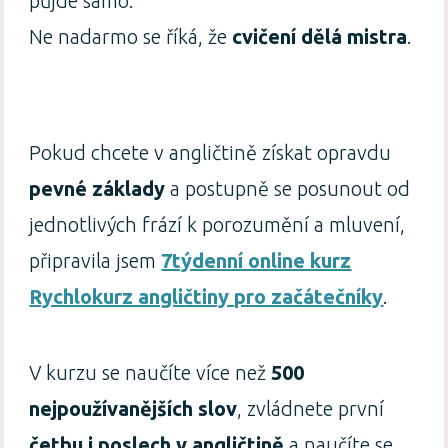
půjde samo.
Ne nadarmo se říká, že
cvičení dělá mistra
.
Pokud chcete v angličtině získat opravdu
pevné základy
a postupně se posunout od
jednotlivých frází k porozumění a mluvení,
připravila jsem
7týdenní online kurz
Rychlokurz angličtiny pro začátečníky
.
V kurzu se naučíte více než
500
nejpoužívanějších slov
, zvládnete první
četbu i poslech v angličtině
a naučíte se