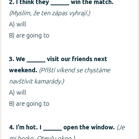
2. I think they ______ win the match.
(Myslím, že ten zápas vyhrají.)
A) will
B) are going to
3. We ______ visit our friends next
weekend.
(Příští víkend se chystáme
navštívit kamarády.)
A) will
B) are going to
4. I’m hot. I ______ open the window.
(Je
mi horko. Otevřu okno.)