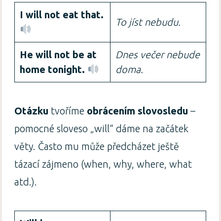
I will not eat that.
To jíst nebudu.
He will not be at
Dnes večer nebude
home tonight.
doma.
Otázku
tvoříme
obrácením slovosledu
–
pomocné sloveso „will“ dáme na začátek
věty. Často mu může předcházet ještě
tázací zájmeno (when, why, where, what
atd.).