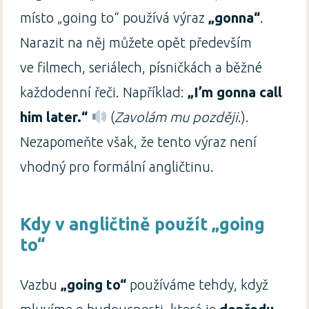
místo „going to“ používá výraz
„gonna“
.
Narazit na něj můžete opět především
ve filmech, seriálech, písničkách a běžné
každodenní řeči. Například:
„I’m gonna call
him later.“
(
Zavolám mu později
.).
Nezapomeňte však, že tento výraz není
vhodný pro formální angličtinu.
Kdy v angličtině použít „going
to“
Vazbu
„going to“
používáme tehdy, když