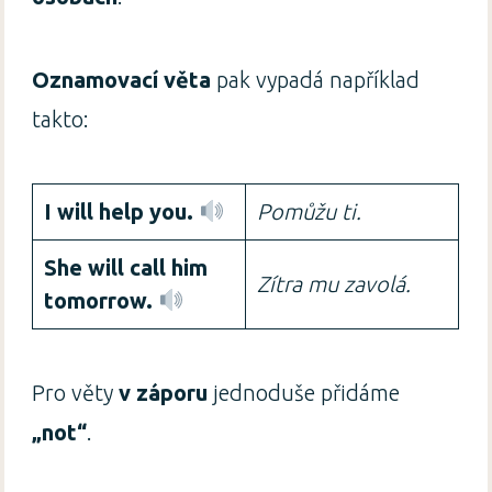
Oznamovací věta
pak vypadá například
takto:
I will help you.
Pomůžu ti.
She will call him
Zítra mu zavolá.
tomorrow.
Pro věty
v záporu
jednoduše přidáme
„not“
.