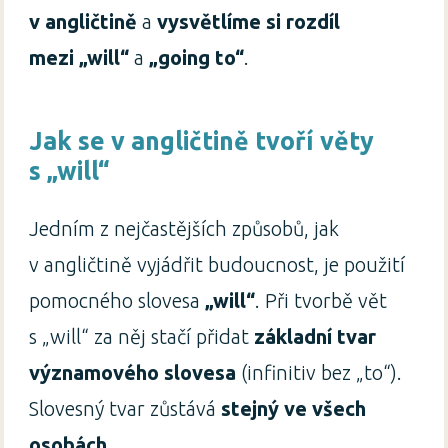
v angličtině
a
vysvětlíme si rozdíl
mezi „will“
a
„going to“
.
Jak se v angličtině tvoří věty
s „will“
Jedním z nejčastějších způsobů, jak
v angličtině vyjádřit budoucnost, je použití
pomocného slovesa
„will“
. Při tvorbě vět
s „will“ za něj stačí přidat
základní tvar
významového slovesa
(infinitiv bez „to“).
Slovesný tvar zůstává
stejný ve všech
osobách
.