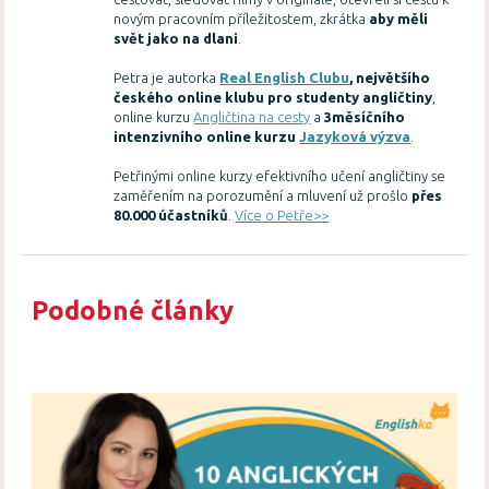
novým pracovním příležitostem, zkrátka
aby měli
svět jako na dlani
.
Petra je autorka
Real English Clubu
, největšího
českého online klubu pro studenty angličtiny
,
online kurzu
Angličtina na cesty
a
3měsíčního
intenzivního online kurzu
Jazyková výzva
.
Petřinými online kurzy efektivního učení angličtiny se
zaměřením na porozumění a mluvení už prošlo
přes
80.000 účastníků
.
Více o Petře>>
Podobné články