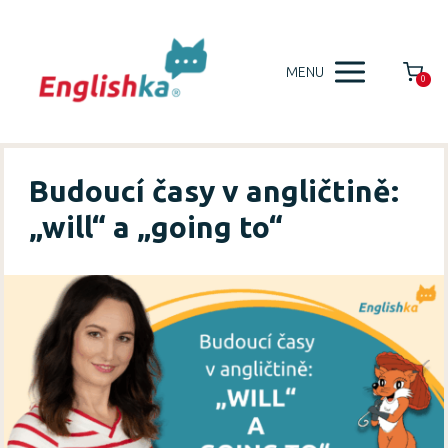
MENU
0
Budoucí časy v angličtině:
„will“ a „going to“