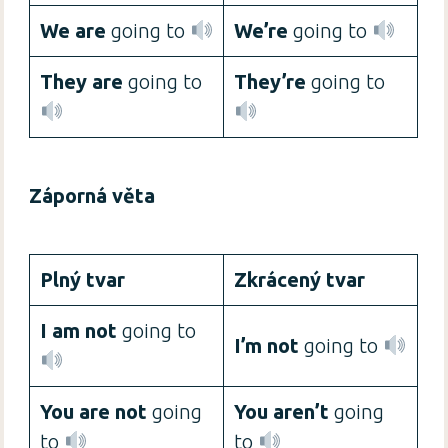
We are
going to
We’re
going to
They are
going to
They’re
going to
Záporná věta
Plný tvar
Zkrácený tvar
I am not
going to
I’m not
going to
You are not
going
You aren’t
going
to
to