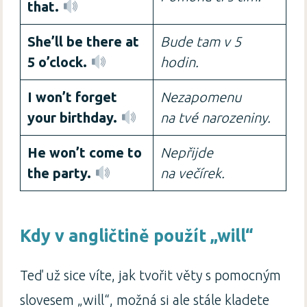
that.
She’ll be there at
Bude tam v 5
5 o’clock.
hodin.
I won’t forget
Nezapomenu
your birthday.
na tvé narozeniny.
He won’t come to
Nepřijde
the party.
na večírek.
Kdy v angličtině použít „will“
Teď už sice víte, jak tvořit věty s pomocným
slovesem „will“, možná si ale stále kladete