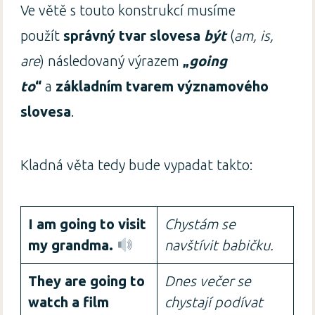
Ve větě s touto konstrukcí musíme
použít
správný tvar slovesa
být
(
am, is,
are
) následovaný výrazem
„
going
to
“
a
základním tvarem významového
slovesa
.
Kladná věta tedy bude vypadat takto:
I am going to visit
Chystám se
my grandma.
navštívit babičku.
They are going to
Dnes večer se
watch a film
chystají podívat