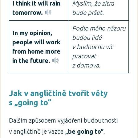
I think it will rain
Myslím, že zítra
tomorrow.
bude pršet.
Podle mého názoru
In my opinion,
budou lidé
people will work
v budoucnu víc
from home more
pracovat
in the future.
z domova.
Jak v angličtině tvořit věty
s „going to“
Dalším způsobem vyjádření budoucnosti
v angličtině je vazba
„be going to“
.