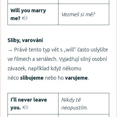
Will you marry
Vezmeš si mě?
me?
Sliby, varování
→ Právě tento typ vět s „will“ často uslyšíte
ve filmech a seriálech. Vyjadřují silný osobní
závazek, například když někomu
něco
slibujeme
nebo ho
varujeme
.
I’ll never leave
Nikdy tě
you.
neopustím.