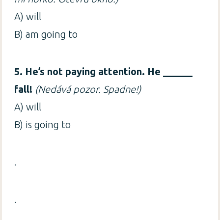
A) will
B) am going to
5. He’s not paying attention. He ______
fall!
(Nedává pozor. Spadne!)
A) will
B) is going to
.
.