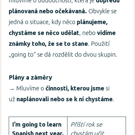
mluvíme o budoucnosti, která je
dopředu
plánovaná nebo očekávaná.
Obvykle se
jedná o situace, kdy něco
plánujeme,
chystáme se něco udělat
, nebo
vidíme
známky toho, že se to stane
. Použití
„going to“ se dá rozdělit do dvou skupin.
Plány a záměry
→ Mluvíme o
činnosti, kterou jsme
si
už
naplánovali nebo se k ní chystáme
.
I’m going to learn
Příští rok se
Spanish next year.
chystám učit