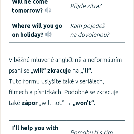
Will he come
Přijde zítra?
tomorrow?
Where will you go
Kam pojedeš
on holiday?
na dovolenou?
V běžné mluvené angličtině a neformálním
psaní se
„will“ zkracuje
na
„’ll“
.
Tuto formu uslyšíte také v seriálech,
filmech a písničkách. Podobně se zkracuje
také
zápor
„will not“ →
„won’t“
.
I’ll help you with
Pomohu ti s tím.