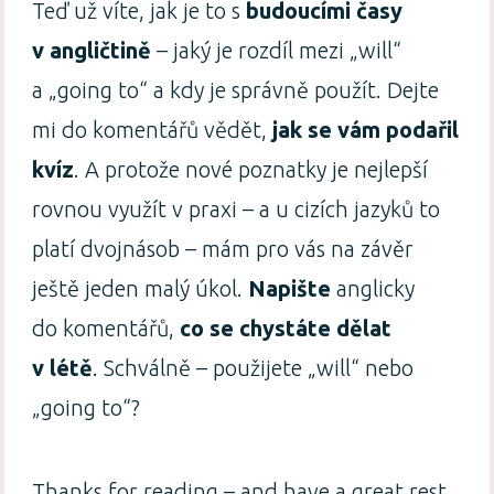
Teď už víte, jak je to s
budoucími časy
v angličtině
– jaký je rozdíl mezi „will“
a „going to“ a kdy je správně použít. Dejte
mi do komentářů vědět,
jak se vám podařil
kvíz
. A protože nové poznatky je nejlepší
rovnou využít v praxi – a u cizích jazyků to
platí dvojnásob – mám pro vás na závěr
ještě jeden malý úkol.
Napište
anglicky
do komentářů,
co se chystáte dělat
v létě
. Schválně – použijete „will“ nebo
„going to“?
Thanks for reading – and have a great rest