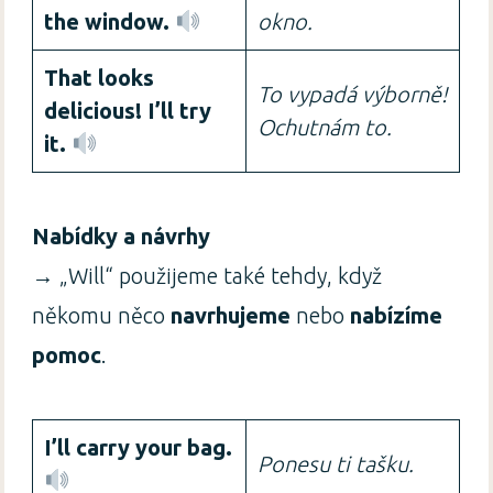
the window.
okno.
That looks
To vypadá výborně!
delicious! I’ll try
Ochutnám to.
it.
Nabídky a návrhy
→ „Will“ použijeme také tehdy, když
někomu něco
navrhujeme
nebo
nabízíme
pomoc
.
I’ll carry your bag.
Ponesu ti tašku.