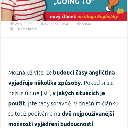
25.6. 2025
Petra Šolcová
6864x
2 Komentáře
Možná už víte, že
budoucí časy angličtina
vyjadřuje několika způsoby
. Pokud si ale
nejste úplně jistí,
v jakých situacích je
použít
, jste tady správně. V dnešním článku
se totiž podíváme na
dvě nejpoužívanější
možnosti vyjádření budoucnosti