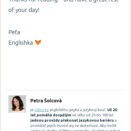
of your day!
Peťa
Englishka
Petra Šolcová
je
lektorka
anglického jazyka a jazykový kouč.
Už 20
let pomáhá dospělým
ve věku od 20 do 100 let
jednou provždy překonat jazykovou bariéru
a
proměnit jejich životní sny ve skutečnost. Aby mohli
cestovat, sledovat filmy v originále, otevřeli si cestu k