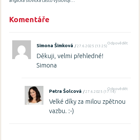
anglická slovíčka často vyslovují…
Komentáře
Odpovědět
Simona Šimková
27.6.2025 (13:25)
Děkuji, velmi přehledné!
Simona
Odpovědět
Petra Šolcová
27.6.2025 (17:14)
Velké díky za milou zpětnou
vazbu. :-)