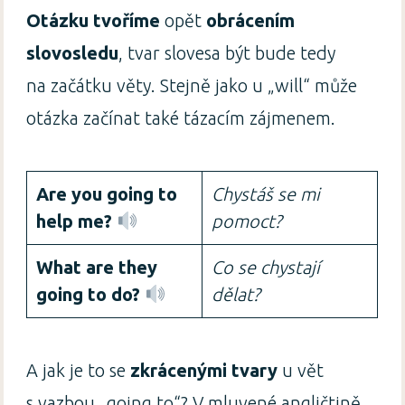
Otázku tvoříme
opět
obrácením
slovosledu
, tvar slovesa být bude tedy
na začátku věty. Stejně jako u „will“ může
otázka začínat také tázacím zájmenem.
Are you going to
Chystáš se mi
help me?
pomoct?
What are they
Co se chystají
going to do?
dělat?
A jak je to se
zkrácenými tvary
u vět
s vazbou „going to“? V mluvené angličtině