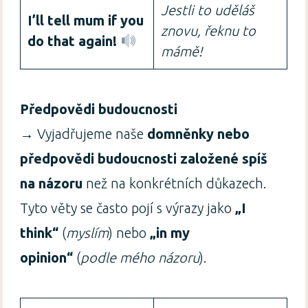
Jestli to uděláš
I’ll tell mum if you
znovu, řeknu to
do that again!
mámě!
Předpovědi budoucnosti
→ Vyjadřujeme naše
domněnky nebo
předpovědi budoucnosti založené spíš
na názoru
než na konkrétních důkazech.
Tyto věty se často pojí s výrazy jako
„I
think“
(
myslím
) nebo
„in my
opinion“
(
podle mého názoru
).