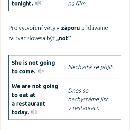
tonight.
na film.
Pro vytvoření věty v
záporu
přidáváme
za tvar slovesa být
„not“
.
She is not going
Nechystá se přijít.
to come.
We are not going
Dnes se
to eat at
nechystáme jíst
a restaurant
v restauraci.
today.