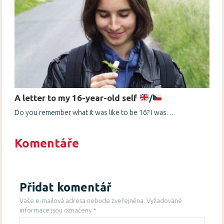
A letter to my 16-year-old self
/
Do you remember what it was like to be 16? I was…
Komentáře
Přidat komentář
Vaše e-mailová adresa nebude zveřejněna.
Vyžadované
informace jsou označeny
*