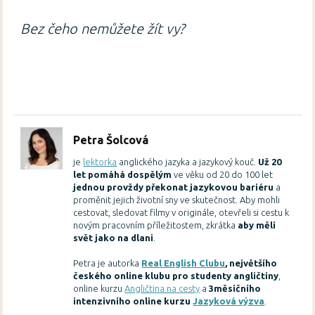
Bez čeho nemůžete žít vy?
Petra Šolcová
je
lektorka
anglického jazyka a jazykový kouč.
Už 20
let pomáhá dospělým
ve věku od 20 do 100 let
jednou provždy překonat jazykovou bariéru
a
proměnit jejich životní sny ve skutečnost. Aby mohli
cestovat, sledovat filmy v originále, otevřeli si cestu k
novým pracovním příležitostem, zkrátka
aby měli
svět jako na dlani
.
Petra je autorka
Real English Clubu
, největšího
českého online klubu pro studenty angličtiny
,
online kurzu
Angličtina na cesty
a
3měsíčního
intenzivního online kurzu
Jazyková výzva
.