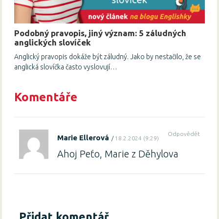
Podobný pravopis, jiný význam: 5 záludných
anglických slovíček
Anglický pravopis dokáže být záludný. Jako by nestačilo, že se
anglická slovíčka často vyslovují…
Komentáře
Odpovědět
Marie Ellerová
18.2.2024 (9:29)
Ahoj Peťo, Marie z Děhylova
Přidat komentář