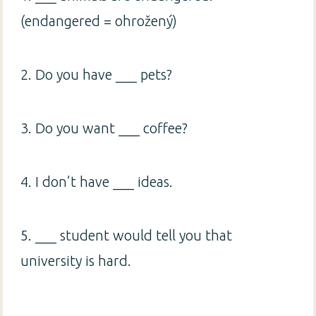
(endangered = ohrožený)
2. Do you have ___ pets?
3. Do you want ___ coffee?
4. I don’t have ___ ideas.
5. ___ student would tell you that
university is hard.