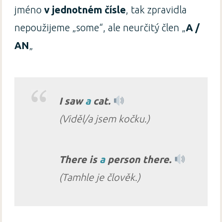
jméno
v jednotném čísle
, tak zpravidla
nepoužijeme „some“, ale neurčitý člen „
A /
AN
„
I saw
a
cat.
(Viděl/a jsem kočku.)
There is
a
person there.
(Tamhle je člověk.)