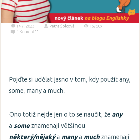
14.7. 2023
Petra Šolcová
16750x
1 Komentář
Pojďte si udělat jasno v tom, kdy použít any,
some, many a much.
Ono totiž nejde jen o to se naučit, že
any
a
some
znamenají většinou
některý/nějaký
a
many
a
much
znamenají