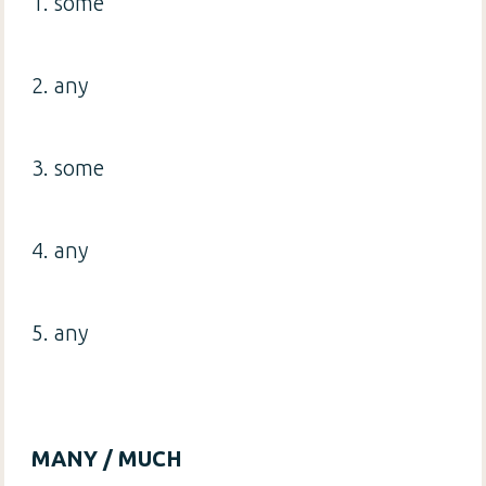
1. some
2. any
3. some
4. any
5. any
MANY / MUCH