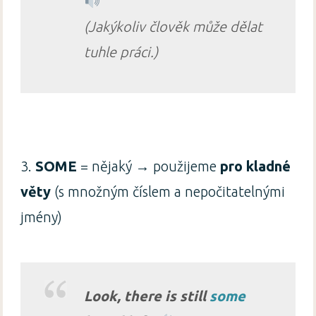
(Jakýkoliv člověk může dělat
tuhle práci.)
3.
SOME
= nějaký → použijeme
pro kladné
věty
(s množným číslem a nepočitatelnými
jmény)
Look, there is still
some