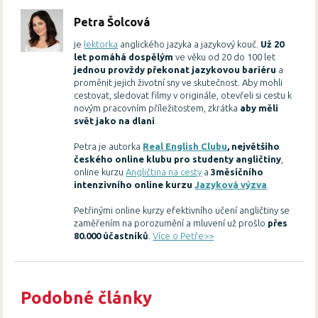
Petra Šolcová
je
lektorka
anglického jazyka a jazykový kouč.
Už 20
let pomáhá dospělým
ve věku od 20 do 100 let
jednou provždy překonat jazykovou bariéru
a
proměnit jejich životní sny ve skutečnost. Aby mohli
cestovat, sledovat filmy v originále, otevřeli si cestu k
novým pracovním příležitostem, zkrátka
aby měli
svět jako na dlani
.
Petra je autorka
Real English Clubu
, největšího
českého online klubu pro studenty angličtiny
,
online kurzu
Angličtina na cesty
a
3měsíčního
intenzivního online kurzu
Jazyková výzva
.
Petřinými online kurzy efektivního učení angličtiny se
zaměřením na porozumění a mluvení už prošlo
přes
80.000 účastníků
.
Více o Petře>>
Podobné články