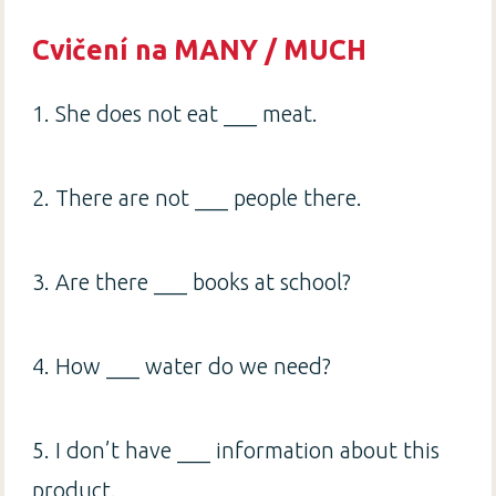
Cvičení na MANY / MUCH
1. She does not eat ___ meat.
2. There are not ___ people there.
3. Are there ___ books at school?
4. How ___ water do we need?
5. I don’t have ___ information about this
product.