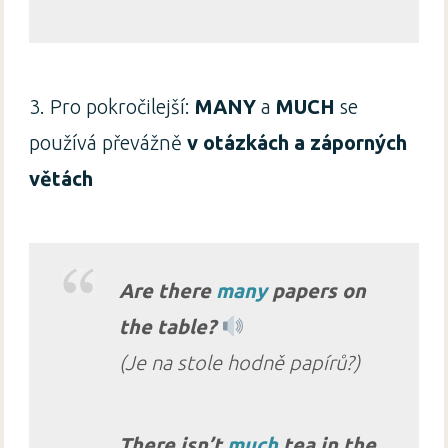
3. Pro pokročilejší:
MANY
a
MUCH
se
používá převážně
v otázkách a záporných
větách
Are there
many
papers on
the table?
(Je na stole hodně papírů?)
There isn’t
much
tea in the