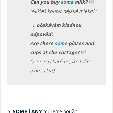
Can you buy
some
milk?
(Můžeš koupit nějaké mléko?)
→ očekávám kladnou
odpověď:
Are there
some
plates and
cups at the cottage?
(Jsou na chatě nějaké talíře
a hrnečky?)
6.
SOME i ANY
můžeme použít