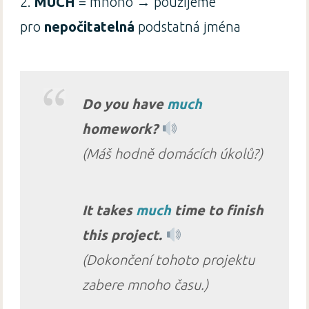
2.
MUCH
= mnoho → použijeme
pro
nepočitatelná
podstatná jména
Do you have
much
homework?
(Máš hodně domácích úkolů?)
It takes
much
time to finish
this project.
(Dokončení tohoto projektu
zabere mnoho času.)