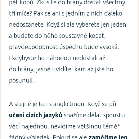
pět kopů. Zkusíte do brány dostat všechny
tři míče? Pak se ani s jedním z nich daleko
nedostanete. Když si ale vyberete jen jeden
a budete do něho soustavně kopat,
pravděpodobnost úspěchu bude vysoká.
I kdybyste ho náhodou nedostali až
do brány, jasně uvidíte, kam až jste ho
posunuli.
A stejné je to i s angličtinou. Když se při
učení cizích jazyků
snažíme dělat spoustu
věcí najednou, nevidíme většinou téměř
žádný výsledek. Pokud se ale
zaměříme jen