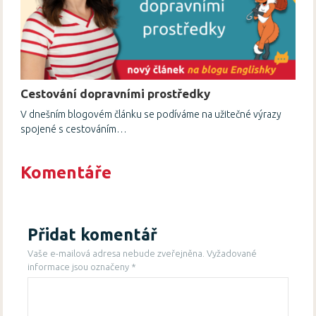
Cestování dopravními prostředky
V dnešním blogovém článku se podíváme na užitečné výrazy
spojené s cestováním…
Komentáře
Přidat komentář
Vaše e-mailová adresa nebude zveřejněna.
Vyžadované
informace jsou označeny
*