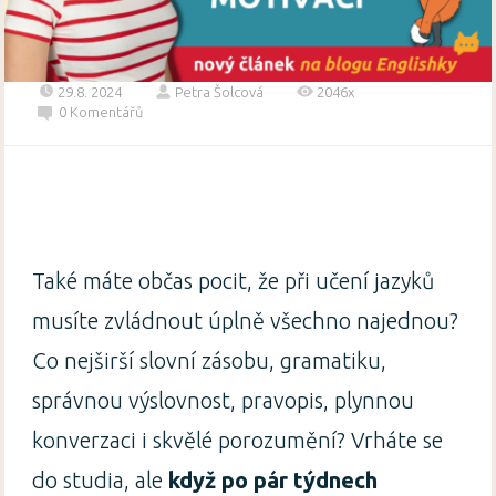
29.8. 2024
Petra Šolcová
2046x
0 Komentářů
Také máte občas pocit, že při učení jazyků
musíte zvládnout úplně všechno najednou?
Co nejširší slovní zásobu, gramatiku,
správnou výslovnost, pravopis, plynnou
konverzaci i skvělé porozumění? Vrháte se
do studia, ale
když po pár týdnech