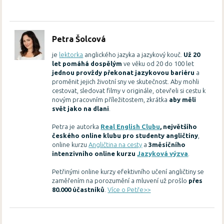
Petra Šolcová
je
lektorka
anglického jazyka a jazykový kouč.
Už 20
let pomáhá dospělým
ve věku od 20 do 100 let
jednou provždy překonat jazykovou bariéru
a
proměnit jejich životní sny ve skutečnost. Aby mohli
cestovat, sledovat filmy v originále, otevřeli si cestu k
novým pracovním příležitostem, zkrátka
aby měli
svět jako na dlani
.
Petra je autorka
Real English Clubu
, největšího
českého online klubu pro studenty angličtiny
,
online kurzu
Angličtina na cesty
a
3měsíčního
intenzivního online kurzu
Jazyková výzva
.
Petřinými online kurzy efektivního učení angličtiny se
zaměřením na porozumění a mluvení už prošlo
přes
80.000 účastníků
.
Více o Petře>>