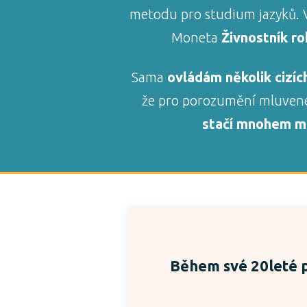
metodu pro studium jazyků. V
Moneta
Živnostník r
Sama
ovládám několik cizíc
že pro porozumění mluven
stačí mnohem mé
Během své 20leté p