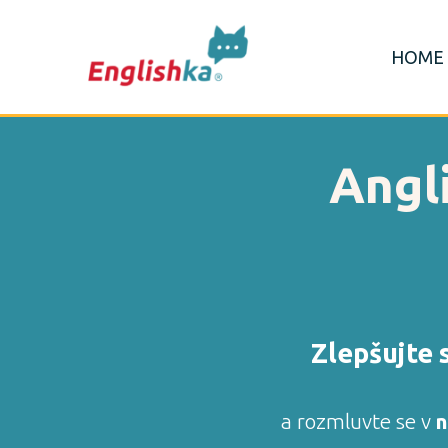
HOME
Angli
Zlepšujte 
a rozmluvte se v
n