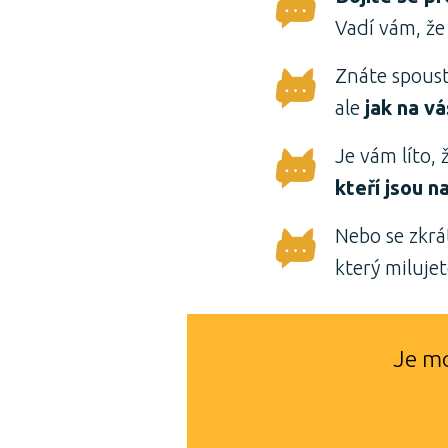
Vadí vám, že
Znáte spoust
ale
jak na v
Je vám líto, 
kteří jsou n
Nebo se zkrá
který milujet
Je mo