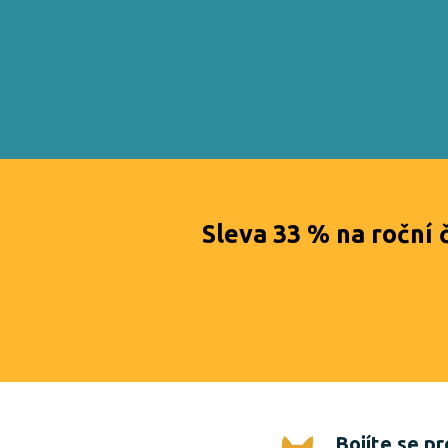
Sleva 33 % na roční 
Bojíte se pr