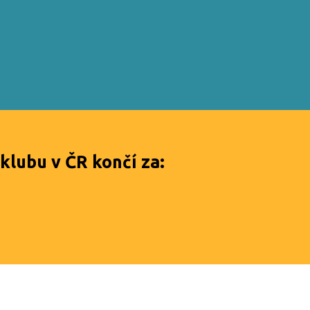
 klubu v ČR končí za: