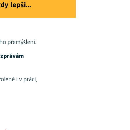
y lepší...
ého přemýšlení.
a zprávám
olené i v práci,