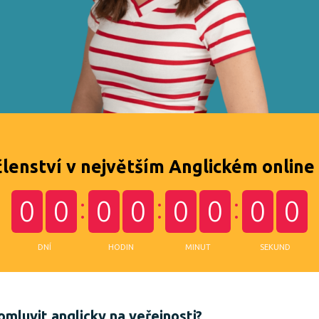
členství v největším Anglickém online
0
0
0
0
0
0
0
0
DNÍ
HODIN
MINUT
SEKUND
omluvit anglicky na veřejnosti?