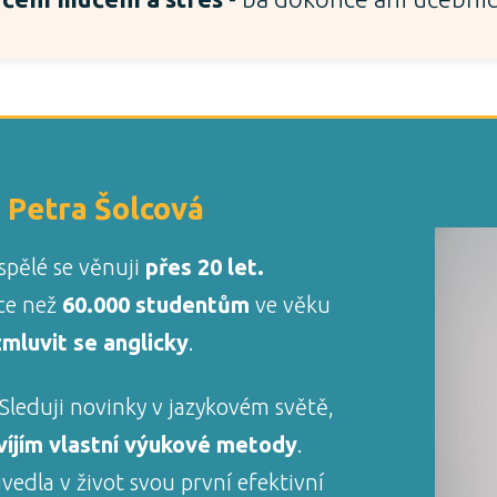
 Petra Šolcová
spělé se věnuji
přes 20 let
.
ce než
60.000 studentům
ve věku
mluvit se anglicky
.
Sleduji novinky v jazykovém světě,
víjím vlastní výukové metody
.
vedla v život svou první efektivní