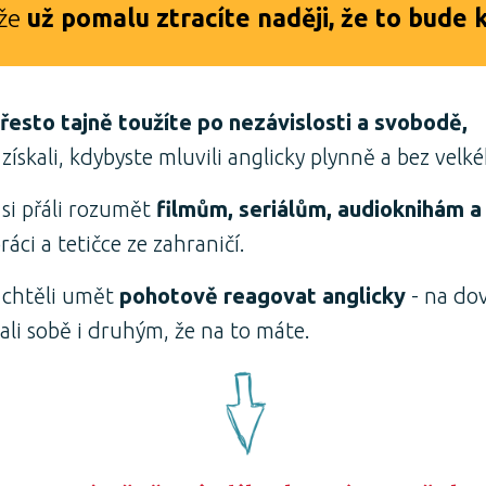
že
už pomalu ztracíte naději, že to bude kd
řesto tajně toužíte po nezávislosti a svobodě,
získali, kdybyste mluvili anglicky plynně a bez velk
si přáli rozumět
filmům, seriálům, audioknihám 
ráci a tetičce ze zahraničí.
 chtěli umět
pohotově reagovat anglicky
- na dov
ali sobě i druhým, že na to máte.