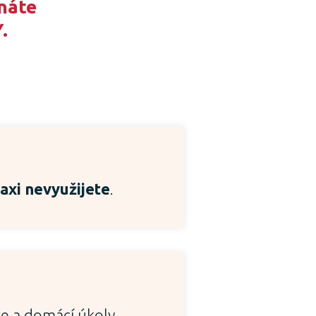
náte
.
axi nevyužijete
.
e a domácí úkoly.