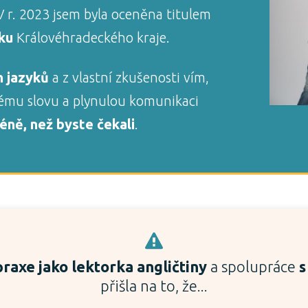
 r. 2023 jsem byla oceněna titulem
oku
Královéhradeckého kraje.
h jazyků
a z vlastní zkušenosti vím,
ému slovu a plynulou komunikaci
ně, než byste čekali
.
raxe jako lektorka angličtiny
a spolupráce
s
přišla na to, že...