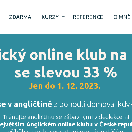
ZDARMA
KURZY
REFERENCE
O MNĚ
cký online klub na 
se slevou 33 %
Jen do 1. 12. 2023.
se v angličtině
z pohodlí domova, kdyk
Trénujte angličtinu se zábavnými videolekcemi
ejvětším Anglickém online klubu v České repu
příběhy a rozhovory, které pro vás natáčím.