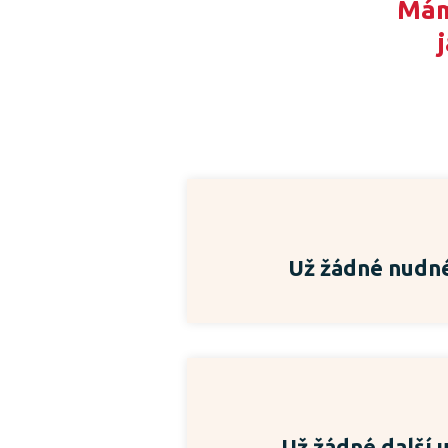
Mám
Už žádné nudné
Už žádné další 