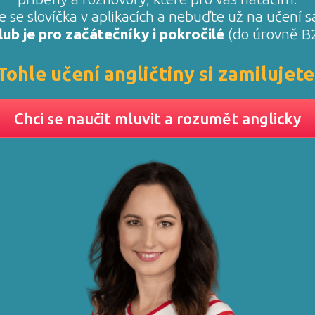
e se slovíčka v aplikacích a nebuďte už na učení s
lub je pro začátečníky i pokročilé
(do úrovně B2
Tohle učení angličtiny si zamilujete
Chci se naučit mluvit a rozumět anglicky