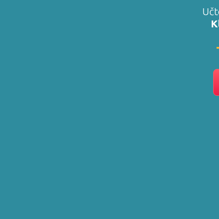
Učt
K