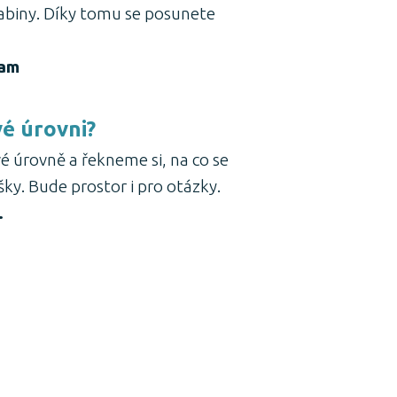
 slabiny. Díky tomu se posunete
nam
é úrovni?
é úrovně a řekneme si, na co se
išky. Bude prostor i pro otázky.
.