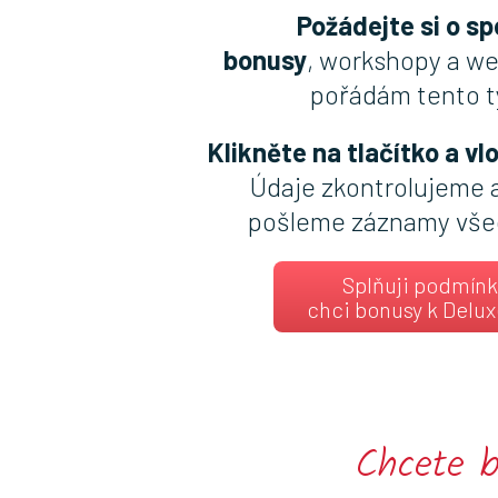
Požádejte si o sp
bonusy
, workshopy a we
pořádám tento t
Klikněte na tlačítko a vl
Údaje zkontrolujeme 
pošleme záznamy vše
Splňuji podmínk
chci bonusy k Delux
Chcete b