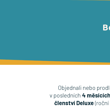
B
Objednali nebo prodlo
v posledních
4 měsících
členství Deluxe
(roční 