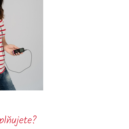
plňujete?