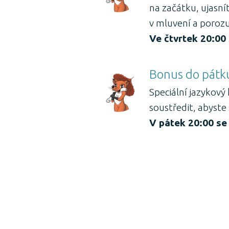
na začátku, ujasnít
v mluvení a porozu
Ve čtvrtek 20:00
Bonus do pátk
Speciální jazykový
soustředit, abyste 
V pátek 20:00 se