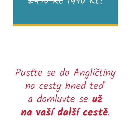
2490 Kč
1490 Kč!
Pusťte se do Angličtiny
na cesty hned teď
a domluvte se
už
na vaší další cestě
.