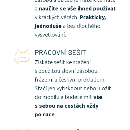
a
naučíte se vše ihned používat
v krátkých větách.
Prakticky,
jednoduše
a bez dlouhého
vysvětlování.
PRACOVNÍ SEŠIT
Získáte sešit ke stažení
s použitou slovní zásobou,
frázemi a českým překladem.
Stačí jen vytisknout nebo uložit
do mobilu a budete mít
vše
s sebou na cestách vždy
po ruce
.