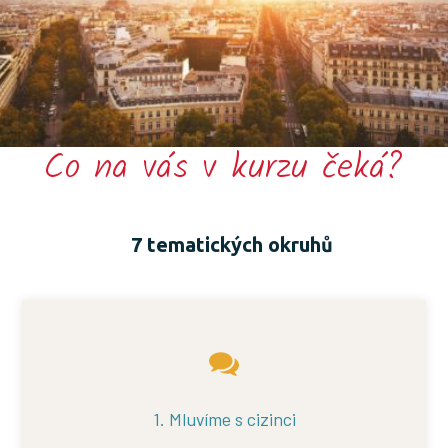
Co na vás v kurzu čeká?
7 tematických okruhů
1. Mluvíme s cizinci