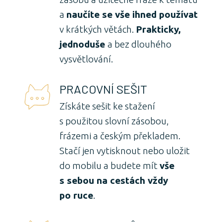
a
naučíte se vše ihned používat
v krátkých větách.
Prakticky,
jednoduše
a bez dlouhého
vysvětlování.
PRACOVNÍ SEŠIT
Získáte sešit ke stažení
s použitou slovní zásobou,
frázemi a českým překladem.
Stačí jen vytisknout nebo uložit
do mobilu a budete mít
vše
s sebou na cestách vždy
po ruce
.