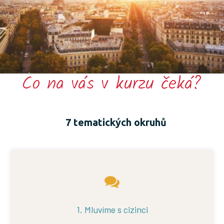
Co na vás v kurzu čeká?
7 tematických okruhů
1. Mluvíme s cizinci