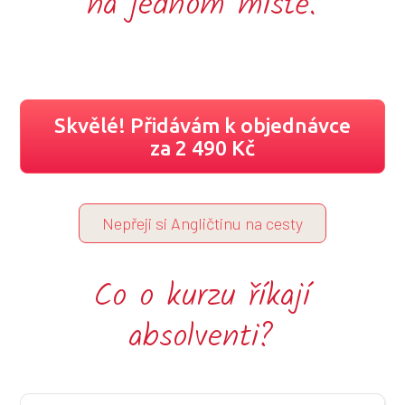
na jednom místě.
Skvělé! Přidávám k objednávce
za 2 490 Kč
Nepřeji si Angličtinu na cesty
Co o kurzu říkají
absolventi?