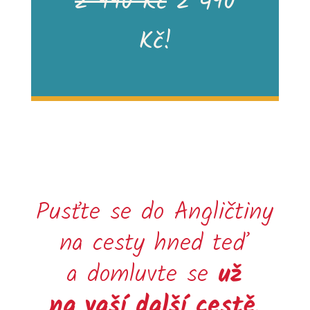
2 990 Kč
2 490
Kč!
Pusťte se do Angličtiny
na cesty hned teď
a domluvte se
už
na vaší další cestě
.