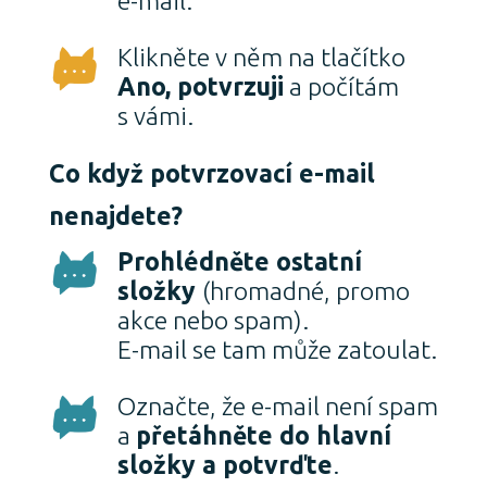
e-mail.
Klikněte v něm na tlačítko
Ano, potvrzuji
a počítám
s vámi.
Co když potvrzovací e-mail
nenajdete?
Prohlédněte ostatní
složky
(hromadné, promo
akce nebo spam).
E-mail se tam může zatoulat.
Označte, že e-mail není spam
a
přetáhněte do hlavní
složky a potvrďte
.